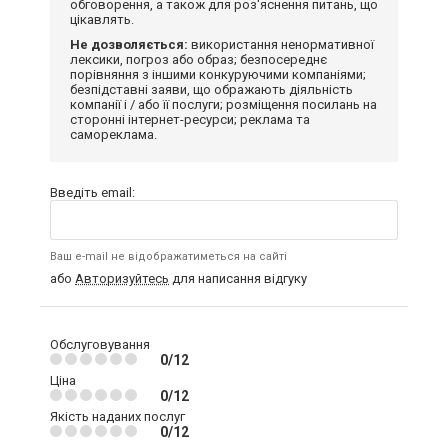
обговорення, а також для роз'яснення питань, що
цікавлять.
Не дозволяється:
використання ненормативної
лексики, погроз або образ; безпосереднє
порівняння з іншими конкуруючими компаніями;
безпідставні заяви, що ображають діяльність
компанії і / або її послуги; розміщення посилань на
сторонні інтернет-ресурси; реклама та
самореклама.
Введіть email:
Ваш e-mail не відображатиметься на сайті
або
Авторизуйтесь
для написання відгуку
Обслуговування
0/12
Ціна
0/12
Якість наданих послуг
0/12